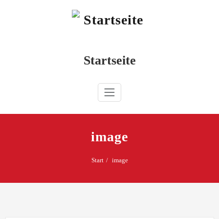
Zum
Inhalt
springen
Startseite
image
Start
image