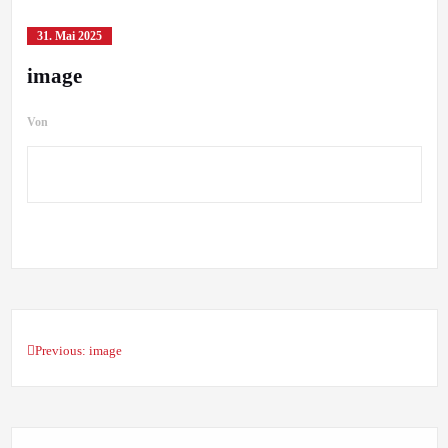
31. Mai 2025
image
Von
Previous:
image
Beitragsnavigation